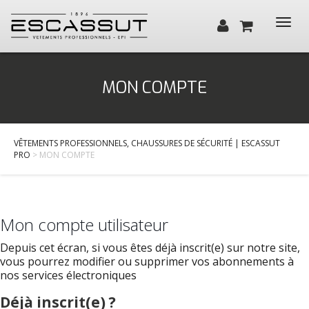
Toggl
navig
Qui sommes-nous ?
MON COMPTE
Santé, Bien-être
Cuisine, Hôtellerie, Restauration
VÊTEMENTS PROFESSIONNELS, CHAUSSURES DE SÉCURITÉ | ESCASSUT
BTP / Industrie
PRO
> MON COMPTE
Services
Actualités
Mon compte utilisateur
Contact
Depuis cet écran, si vous êtes déjà inscrit(e) sur notre site,
vous pourrez modifier ou supprimer vos abonnements à
nos services électroniques
Déjà inscrit(e) ?