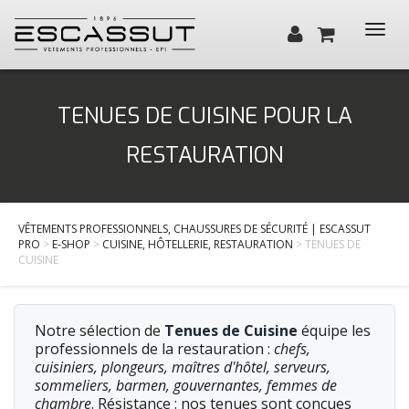
Toggl
navig
Qui sommes-nous ?
TENUES DE CUISINE POUR LA
Santé, Bien-être
RESTAURATION
Cuisine, Hôtellerie, Restauration
BTP / Industrie
VÊTEMENTS PROFESSIONNELS, CHAUSSURES DE SÉCURITÉ | ESCASSUT
Services
PRO
>
E-SHOP
>
CUISINE, HÔTELLERIE, RESTAURATION
> TENUES DE
CUISINE
Actualités
Contact
Notre sélection de
Tenues de Cuisine
équipe les
professionnels de la restauration :
chefs,
cuisiniers, plongeurs, maîtres d'hôtel, serveurs,
sommeliers, barmen, gouvernantes, femmes de
chambre
. Résistance : nos tenues sont conçues