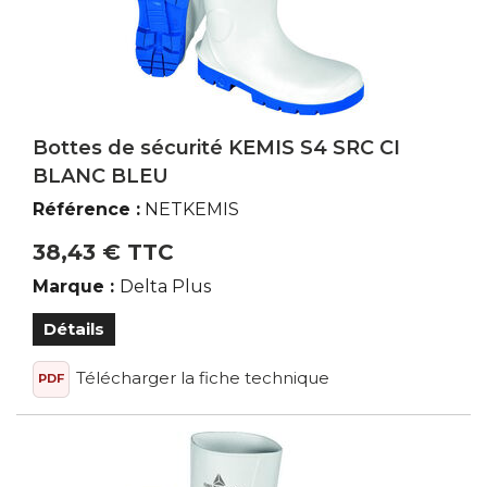
< Cuisine, Hôtellerie, Restauration
Tenues de Cuisine
Chaussures
Pantalons
Vestes
Bottes de sécurité KEMIS S4 SRC CI
Marque du produit
BLANC BLEU
Référence :
NETKEMIS
Aimont
38,43 € TTC
Cofra
Marque :
Delta Plus
Delta Plus
Lafont
Détails
Nordways
Télécharger la fiche technique
PDF
Robur
Uniwork