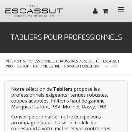
Toggl
navig
Qui sommes-nous ?
TABLIERS POUR PROFESSIONNELS
Santé, Bien-être
Cuisine, Hôtellerie, Restauration
VÊTEMENTS PROFESSIONNELS, CHAUSSURES DE SÉCURITÉ | ESCASSUT
BTP / Industrie
PRO
>
E-SHOP
>
BTP / INDUSTRIE
>
TRAVAUX FORESTIERS
> TABLIERS
Services
Actualités
Notre sélection de
Tabliers
propose les
professionnels exigeants : tenues robustes,
Contact
coupes adaptées, finitions haut de gamme.
Marques : Lafont, PBV, Molinel, Dassy, FHB.
Conseil personnalisé : notre équipe vous
accompagne pour choisir le modèle qui
correspond à votre métier et vos contraintes.