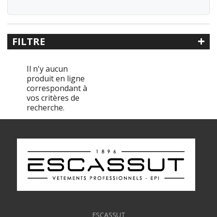
+
FILTRE
Recherche libre
Il n'y aucun
produit en ligne
correspondant à
vos critères de
Référence
recherche.
Catégorie
< Travaux forestiers
Tabliers
ESCASSUT