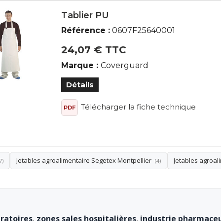
Tablier PU
Référence :
0607F25640001
24,07 € TTC
Marque :
Coverguard
Détails
Télécharger la fiche technique
PDF
Jetables agroalimentaire Segetex Montpellier
Jetables agroal
7)
(4)
ératoires
,
zones sales hospitalières
,
industrie pharmace