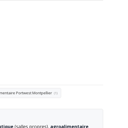
imentaire Portwest Montpellier
(1)
utique
(salles propres),
agroalimentaire