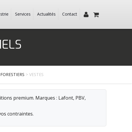
strie
Services
Actualités
Contact
NELS
 FORESTIERS
> VESTES
nitions premium. Marques : Lafont, PBV,
vos contraintes.