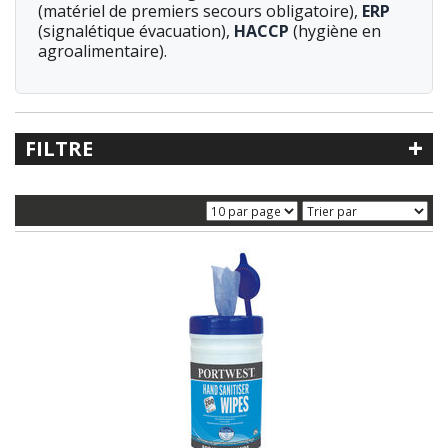
(matériel de premiers secours obligatoire),
ERP
(signalétique évacuation),
HACCP
(hygiène en
agroalimentaire).
+
FILTRE
Recherche libre
Référence
Catégorie
< Accessoires
Hygiène / Propreté