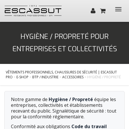
Toggl
navig
Qui sommes-nous ?
HYGIÈNE / PROPRETÉ POUR
Santé, Bien-être
ENTREPRISES ET COLLECTIVITÉS
Cuisine, Hôtellerie, Restauration
BTP / Industrie
VÊTEMENTS PROFESSIONNELS, CHAUSSURES DE SÉCURITÉ | ESCASSUT
Services
PRO
>
E-SHOP
>
BTP / INDUSTRIE
>
ACCESSOIRES
> HYGIÈNE / PROPRETÉ
Actualités
Contact
Notre gamme de
Hygiène / Propreté
équipe les
entreprises, collectivités et établissements
recevant du public. Signalétique de sécurité : tout
pour la conformité réglementaire.
Conformité aux obligations
Code du travail