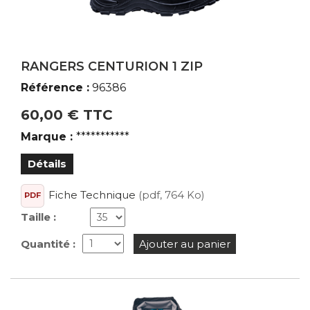
Tenues de travail de pluie
Chaussures de sécurité imperméables
Vêtements de pluie professionnels
RANGERS CENTURION 1 ZIP
Marque du produit
Référence :
96386
***********
60,00 € TTC
Portwest
Marque :
***********
Sioen
Détails
Fiche Technique
(pdf, 764 Ko)
PDF
Taille :
Quantité :
Ajouter au panier