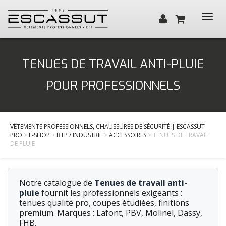
Toggl
navig
Qui sommes-nous ?
TENUES DE TRAVAIL ANTI-PLUIE
Santé, Bien-être
POUR PROFESSIONNELS
Cuisine, Hôtellerie, Restauration
BTP / Industrie
VÊTEMENTS PROFESSIONNELS, CHAUSSURES DE SÉCURITÉ | ESCASSUT
Services
PRO
>
E-SHOP
>
BTP / INDUSTRIE
>
ACCESSOIRES
> TENUES DE TRAVAIL
DE PLUIE
Actualités
Contact
Notre catalogue de
Tenues de travail anti-
pluie
fournit les professionnels exigeants :
tenues qualité pro, coupes étudiées, finitions
premium. Marques : Lafont, PBV, Molinel, Dassy,
FHB.