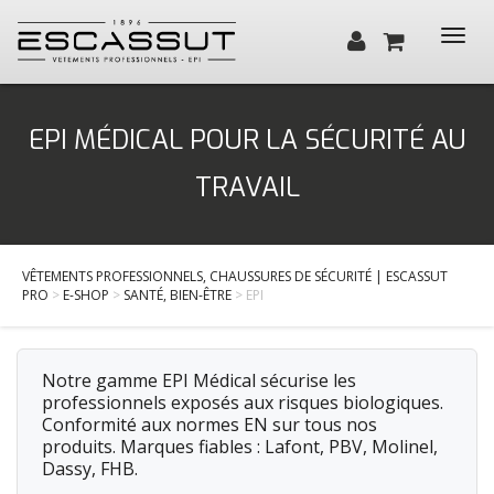
Toggl
navig
Qui sommes-nous ?
EPI MÉDICAL POUR LA SÉCURITÉ AU
Santé, Bien-être
TRAVAIL
Cuisine, Hôtellerie, Restauration
BTP / Industrie
VÊTEMENTS PROFESSIONNELS, CHAUSSURES DE SÉCURITÉ | ESCASSUT
Services
PRO
>
E-SHOP
>
SANTÉ, BIEN-ÊTRE
> EPI
Actualités
Contact
Notre gamme EPI Médical sécurise les
professionnels exposés aux risques biologiques.
Conformité aux normes EN sur tous nos
produits. Marques fiables : Lafont, PBV, Molinel,
Dassy, FHB.