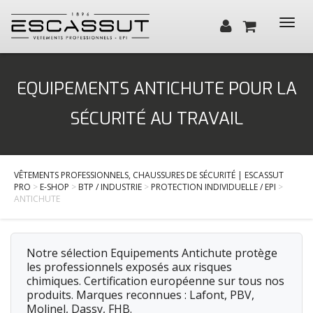
Toggl
navig
Qui sommes-nous ?
EQUIPEMENTS ANTICHUTE POUR LA
Santé, Bien-être
SÉCURITÉ AU TRAVAIL
Cuisine, Hôtellerie, Restauration
BTP / Industrie
VÊTEMENTS PROFESSIONNELS, CHAUSSURES DE SÉCURITÉ | ESCASSUT
Services
PRO
>
E-SHOP
>
BTP / INDUSTRIE
>
PROTECTION INDIVIDUELLE / EPI
>
ANTICHUTE
Actualités
Contact
Notre sélection Equipements Antichute protège
les professionnels exposés aux risques
chimiques. Certification européenne sur tous nos
produits. Marques reconnues : Lafont, PBV,
Molinel, Dassy, FHB.