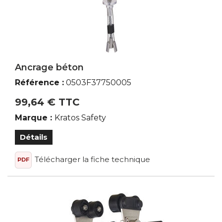
< Protection Individuelle / EPI
Antichute
Accessoires
Ancrage / Connecteurs
Cordes
Enrouleurs
Ancrage béton
Harnais / Longes
Kits
Référence :
0503F37750005
Supports assurage
99,64 € TTC
Marque :
Kratos Safety
Marque du produit
Détails
Kratos Safety
Télécharger la fiche technique
PDF