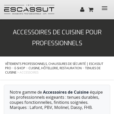
Toggl
navig
Qui sommes-nous ?
ACCESSOIRES DE CUISINE POUR
Santé, Bien-être
PROFESSIONNELS
Cuisine, Hôtellerie, Restauration
BTP / Industrie
VÊTEMENTS PROFESSIONNELS, CHAUSSURES DE SÉCURITÉ | ESCASSUT
Services
PRO
>
E-SHOP
>
CUISINE, HÔTELLERIE, RESTAURATION
>
TENUES DE
CUISINE
> ACCESSOIRES
Actualités
Contact
Notre gamme de
Accessoires de Cuisine
équipe
les professionnels exigeants : tenues durables,
coupes fonctionnelles, finitions soignées.
Marques : Lafont, PBV, Molinel, Dassy, FHB.