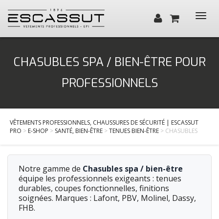
Toggl
navig
Qui sommes-nous ?
CHASUBLES SPA / BIEN-ÊTRE POUR
Santé, Bien-être
PROFESSIONNELS
Cuisine, Hôtellerie, Restauration
BTP / Industrie
VÊTEMENTS PROFESSIONNELS, CHAUSSURES DE SÉCURITÉ | ESCASSUT
Services
PRO
>
E-SHOP
>
SANTÉ, BIEN-ÊTRE
>
TENUES BIEN-ÊTRE
> CHASUBLES
Actualités
Contact
Notre gamme de
Chasubles spa / bien-être
équipe les professionnels exigeants : tenues
durables, coupes fonctionnelles, finitions
soignées. Marques : Lafont, PBV, Molinel, Dassy,
FHB.