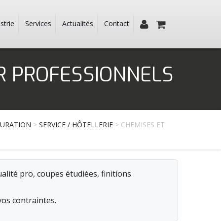
strie
Services
Actualités
Contact
UR PROFESSIONNELS
TAURATION
>
SERVICE / HÔTELLERIE
> CHEMISES ET
alité pro, coupes étudiées, finitions
vos contraintes.