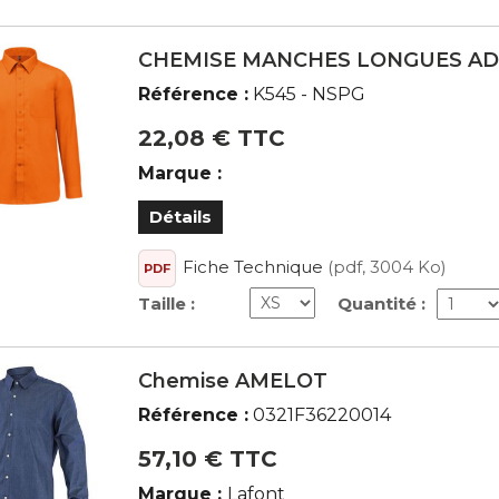
CHEMISE MANCHES LONGUES AD
Référence :
K545 - NSPG
22,08 € TTC
Marque :
Détails
Fiche Technique
(pdf, 3004 Ko)
PDF
Taille :
Quantité :
Chemise AMELOT
Référence :
0321F36220014
57,10 € TTC
Marque :
Lafont