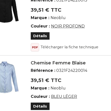
Référence :
0321F24220013
39,51 € TTC
Marque :
Neoblu
Couleur :
NOIR PROFOND
Détails
Télécharger la fiche technique
PDF
Chemise Femme Blaise
Référence :
0321F24220014
39,51 € TTC
Marque :
Neoblu
Couleur :
BLEU LÉGER
Détails